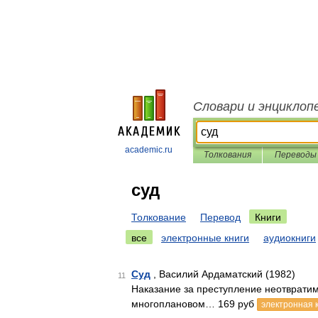
Словари и энциклоп
academic.ru
Толкования
Переводы
суд
Толкование
Перевод
Книги
все
электронные книги
аудиокниги
Суд
, Василий Ардаматский (1982)
11
Наказание за преступление неотвратим
многоплановом… 169 руб
электронная 