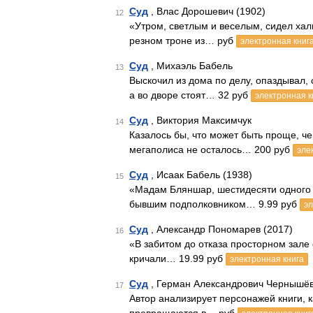
Суд
, Влас Дорошевич (1902)
12
«Утром, светлым и веселым, сидел хал
резном троне из… руб
электронная книг
Суд
, Михаэль Бабель
13
Выскочил из дома по делу, опаздывал, 
а во дворе стоят… 32 руб
электронная к
Суд
, Виктория Максимчук
14
Казалось бы, что может быть проще, че
мегаполиса не осталось… 200 руб
эле
Суд
, Исаак Бабель (1938)
15
«Мадам Бляншар, шестидесяти одного год
бывшим подполковником… 9.99 руб
эл
Суд
, Александр Пономарев (2017)
16
«В забитом до отказа просторном зале
кричали… 19.99 руб
электронная книга
Суд
, Герман Александрович Чернышёв
17
Автор анализирует персонажей книги, 