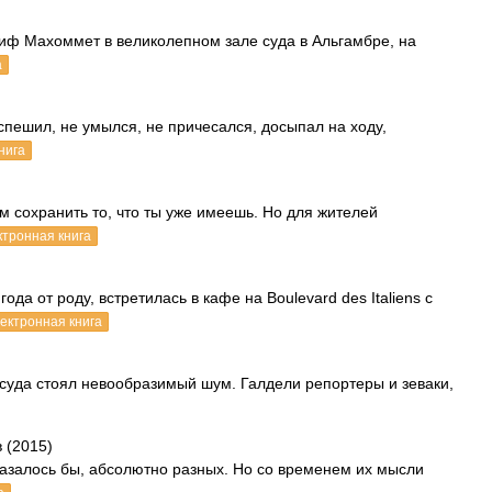
иф Махоммет в великолепном зале суда в Альгамбре, на
а
спешил, не умылся, не причесался, досыпал на ходу,
нига
м сохранить то, что ты уже имеешь. Но для жителей
ктронная книга
а от роду, встретилась в кафе на Boulevard des Italiens с
ектронная книга
 суда стоял невообразимый шум. Галдели репортеры и зеваки,
 (2015)
казалось бы, абсолютно разных. Но со временем их мысли