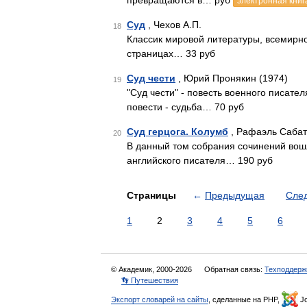
превращаются в… руб
электронная книг
Суд
, Чехов А.П.
18
Классик мировой литературы, всемирно
страницах… 33 руб
Суд чести
, Юрий Пронякин (1974)
19
"Суд чести" - повесть военного писат
повести - судьба… 70 руб
Суд герцога. Колумб
, Рафаэль Сабат
20
В данный том собрания сочинений во
английского писателя… 190 руб
Страницы
←
Предыдущая
Сле
1
2
3
4
5
6
© Академик, 2000-2026
Обратная связь:
Техподдерж
👣 Путешествия
Экспорт словарей на сайты
, сделанные на PHP,
Jo