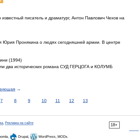
а
 известный писатель и драматург, Антон Павлович Чехов на
еля Юрия Пронякина о людях сегодняшней армии. В центре
ини (1994)
шли два исторических романа СУД ГЕРЦОГА и КОЛУМБ
дующая
→
7
8
9
10
11
12
13
ка
,
Реклама на сайте
18+
omla,
Drupal,
WordPress, MODx.